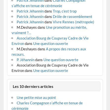
Patrick Jéhannin
dans
Charles Compagnon
s’affiche en tenue de cérémonie
Patrick Jéhannin
dans
Trop, c’est trop
Patrick Jéhannin
dans
Drôle de rassemblement
Patrick Jéhannin
dans
Vivre Rennes (métropole)
M.Deshayes
dans
Une promotion au mérite,
vraiment ?…
Association Bourg de Coupvray Cadre de Vie
Environ
dans
Une question ouverte
M.Deshayes
dans
A propos des recours aux
recours.
P. Jéhannin
dans
Une question ouverte
Association Bourg de Coupvray Cadre de Vie
Environ
dans
Une question ouverte
Les 10 derniers articles
Une petite mise au point
Charles Compagnon s’affiche en tenue de
cérémonie