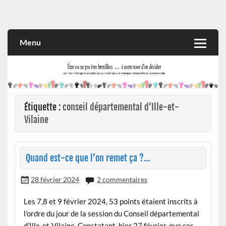
Skip
to
Rien n'oblige à adopter ce qui n'est qu'une marque industrielle
CITOYEN D'ILLE-ET-VILAINE
content
et commerciale
Menu
Étiquette :
conseil départemental d’Ille-et-
Vilaine
Quand est-ce que l’on remet ça ?…
28 février 2024
2 commentaires
Les 7,8 et 9 février 2024, 53 points étaient inscrits à
l’ordre du jour de la session du Conseil départemental
d’Ille-et-Vilaine. Constatant, hier 27 février, que ces