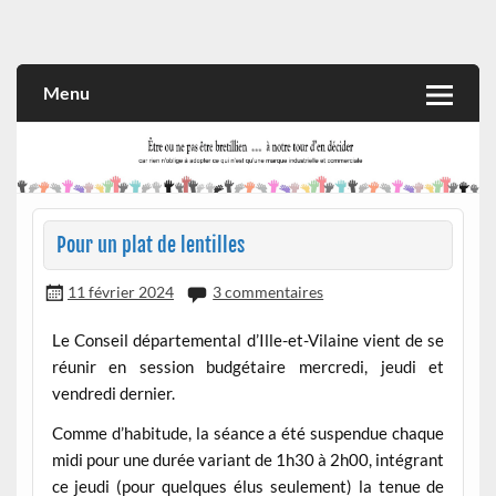
Skip
to
Rien n'oblige à adopter ce qui n'est qu'une marque industrielle
CITOYEN D'ILLE-ET-VILAINE
content
et commerciale
Menu
Pour un plat de lentilles
11 février 2024
3 commentaires
Le Conseil départemental d’Ille-et-Vilaine vient de se
réunir en session budgétaire mercredi, jeudi et
vendredi dernier.
Comme d’habitude, la séance a été suspendue chaque
midi pour une durée variant de 1h30 à 2h00, intégrant
ce jeudi (pour quelques élus seulement) la tenue de