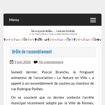
Skip
to
Rien n'oblige à adopter ce qui n'est qu'une marque industrielle
CITOYEN D'ILLE-ET-VILAINE
content
et commerciale
Menu
Drôle de rassemblement
3 juin 2026
Un commentaire
Samedi dernier, Pascal Branchu, le fringuant
animateur de l’association « La Nature en Ville », a
appelé à un rassemblement de soutien au chanteur de
rue Rodrigue Pailhès.
On se souvient que ce dernier conteste l’arrêté
municipal récemment adopté par la Ville de Rennes,