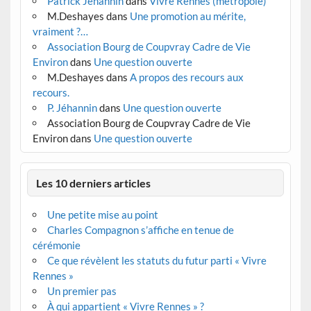
Patrick Jéhannin
dans
Vivre Rennes (métropole)
M.Deshayes
dans
Une promotion au mérite,
vraiment ?…
Association Bourg de Coupvray Cadre de Vie
Environ
dans
Une question ouverte
M.Deshayes
dans
A propos des recours aux
recours.
P. Jéhannin
dans
Une question ouverte
Association Bourg de Coupvray Cadre de Vie
Environ
dans
Une question ouverte
Les 10 derniers articles
Une petite mise au point
Charles Compagnon s’affiche en tenue de
cérémonie
Ce que révèlent les statuts du futur parti « Vivre
Rennes »
Un premier pas
À qui appartient « Vivre Rennes » ?