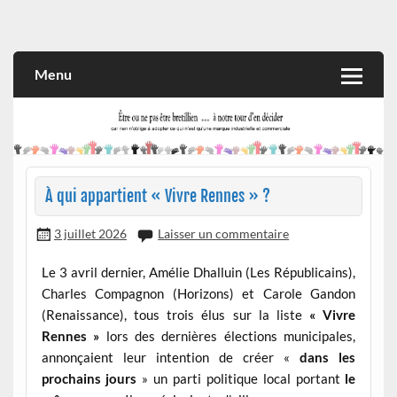
Skip
to
Rien n'oblige à adopter ce qui n'est qu'une marque industrielle
CITOYEN D'ILLE-ET-VILAINE
content
et commerciale
Menu
À qui appartient « Vivre Rennes » ?
3 juillet 2026
Laisser un commentaire
Le 3 avril dernier, Amélie Dhalluin (Les Républicains),
Charles Compagnon (Horizons) et Carole Gandon
(Renaissance), tous trois élus sur la liste
« Vivre
Rennes »
lors des dernières élections municipales,
annonçaient leur intention de créer «
dans les
prochains jours
» un parti politique local portant
le