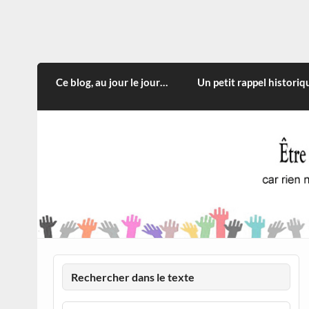
Skip
to
content
CITOYEN D'ILLE-ET-VILA
Rien n'oblige à adopter ce qui n'est qu'une
Ce blog, au jour le jour…
Un petit rappel historiq
Rechercher dans le texte