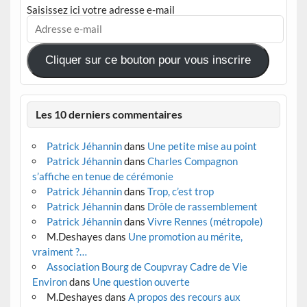
Saisissez ici votre adresse e-mail
Adresse
e-
mail
Cliquer sur ce bouton pour vous inscrire
Les 10 derniers commentaires
Patrick Jéhannin
dans
Une petite mise au point
Patrick Jéhannin
dans
Charles Compagnon
s’affiche en tenue de cérémonie
Patrick Jéhannin
dans
Trop, c’est trop
Patrick Jéhannin
dans
Drôle de rassemblement
Patrick Jéhannin
dans
Vivre Rennes (métropole)
M.Deshayes
dans
Une promotion au mérite,
vraiment ?…
Association Bourg de Coupvray Cadre de Vie
Environ
dans
Une question ouverte
M.Deshayes
dans
A propos des recours aux