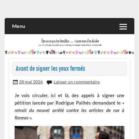
Skip
to
Rien n'oblige à adopter ce qui n'est qu'une marque industrielle
CITOYEN D'ILLE-ET-VILAINE
content
et commerciale
Menu
Avant de signer les yeux fermés
28 mai 2026
Laisser un commentaire
Je vois circuler, ici et là, des appels à signer une
pétition lancée par Rodrigue Pailhès demandant le «
retrait du nouvel arrêté contre les artistes de rue à
Rennes
».