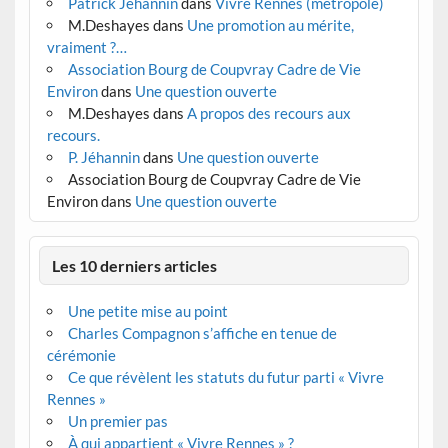
Patrick Jéhannin
dans
Vivre Rennes (métropole)
M.Deshayes
dans
Une promotion au mérite,
vraiment ?…
Association Bourg de Coupvray Cadre de Vie
Environ
dans
Une question ouverte
M.Deshayes
dans
A propos des recours aux
recours.
P. Jéhannin
dans
Une question ouverte
Association Bourg de Coupvray Cadre de Vie
Environ
dans
Une question ouverte
Les 10 derniers articles
Une petite mise au point
Charles Compagnon s’affiche en tenue de
cérémonie
Ce que révèlent les statuts du futur parti « Vivre
Rennes »
Un premier pas
À qui appartient « Vivre Rennes » ?