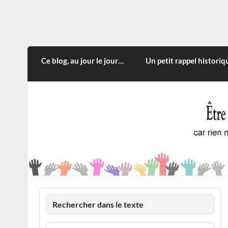
Skip
to
content
CITOYEN D'ILLE-ET-VILA
Rien n'oblige à adopter ce qui n'est qu'une
Ce blog, au jour le jour…
Un petit rappel historiq
Rechercher dans le texte