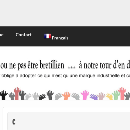
INE
 marque industrielle et commerciale
ue
Contact
Français
c