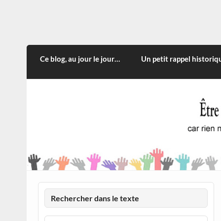
Skip
to
content
CITOYEN D'ILLE-ET-VILA
Rien n'oblige à adopter ce qui n'est qu'une
Ce blog, au jour le jour…
Un petit rappel historiq
Rechercher dans le texte