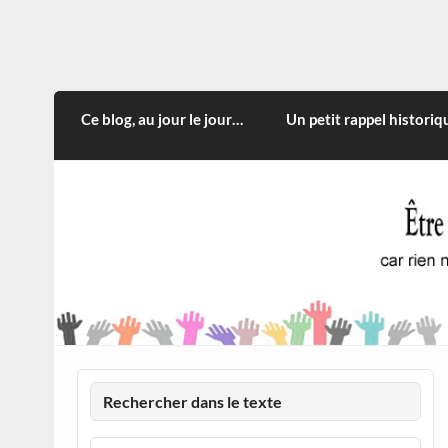
Skip
to
content
CITOYEN D'ILLE-ET-VILA
Rien n'oblige à adopter ce qui n'est qu'une
Ce blog, au jour le jour…
Un petit rappel historiq
Rechercher dans le texte