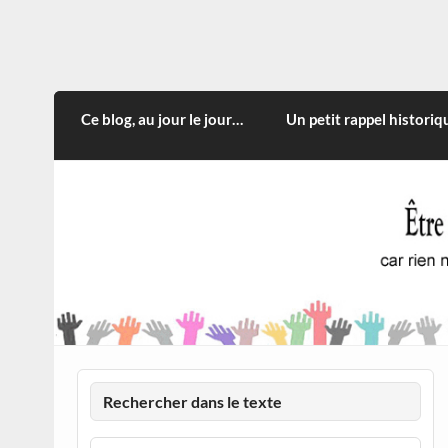
Skip
to
content
CITOYEN D'ILLE-ET-VILA
Rien n'oblige à adopter ce qui n'est qu'une
Ce blog, au jour le jour…
Un petit rappel historiq
Rechercher dans le texte