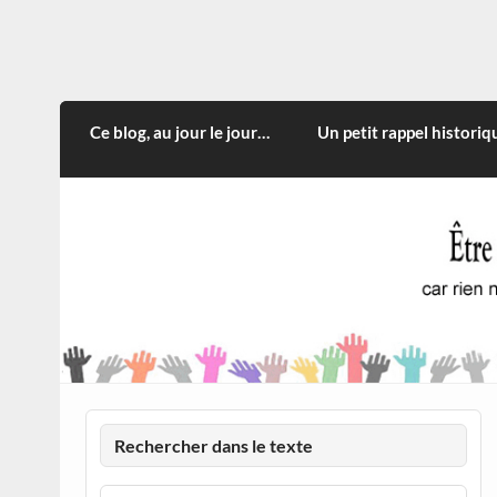
Skip
to
content
CITOYEN D'ILLE-ET-VILA
Rien n'oblige à adopter ce qui n'est qu'une
Ce blog, au jour le jour…
Un petit rappel historiq
Rechercher dans le texte