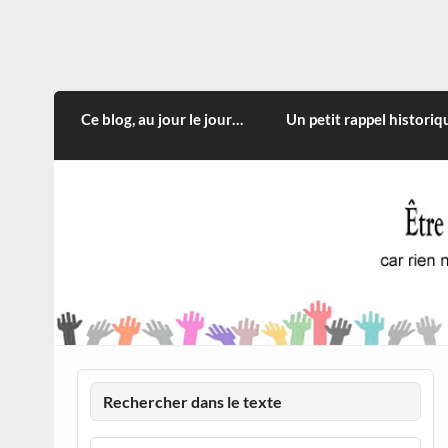
Skip
to
content
CITOYEN D'ILLE-ET-VILA
Rien n'oblige à adopter ce qui n'est qu'une
Ce blog, au jour le jour…
Un petit rappel historiq
Rechercher dans le texte