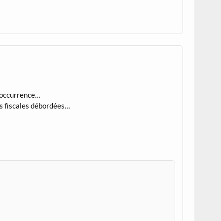
l’occurrence…
tés fiscales débordées…