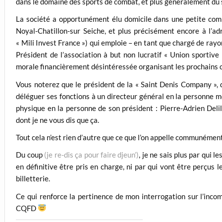
dans le domaine des sports de combat, et plus généralement du 
La société a opportunément élu domicile dans une petite com
Noyal-Chatillon-sur Seiche, et plus précisément encore à l’ad
« Mili Invest France ») qui emploie – en tant que chargé de rayo
Président de l’association à but non lucratif « Union sportive
morale financièrement désintéressée organisant les prochains 
Vous noterez que le président de la « Saint Denis Company », q
déléguer ses fonctions à un directeur général en la personne m
physique en la personne de son président : Pierre-Adrien Delil
dont je ne vous dis que ça.
Tout cela n’est rien d’autre que ce que l’on appelle communémen
Du coup
(je re-dis ça pour faire djeun’)
, je ne sais plus par qui l
en définitive être pris en charge, ni par qui vont être perçus 
billetterie.
Ce qui renforce la pertinence de mon interrogation sur l’incom
CQFD