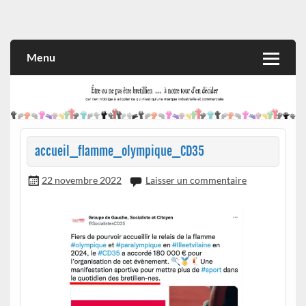
Skip
to
Rien n'oblige à adopter ce qui n'est qu'une marque industrielle
CITOYEN D'ILLE-ET-VILAINE
content
et commerciale
Menu
accueil_flamme_olympique_CD35
22 novembre 2022
Laisser un commentaire