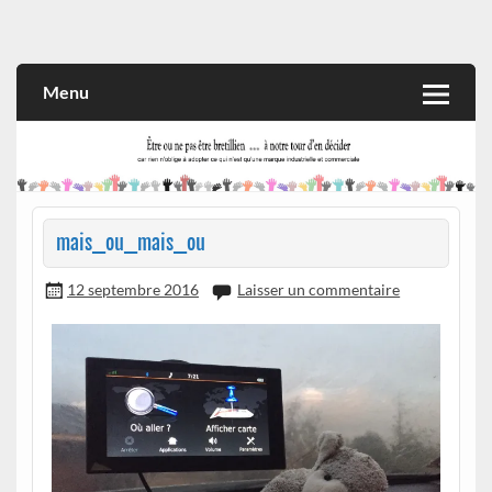
Skip
to
Rien n'oblige à adopter ce qui n'est qu'une marque industrielle
CITOYEN D'ILLE-ET-VILAINE
content
et commerciale
Menu
mais_ou_mais_ou
12 septembre 2016
Laisser un commentaire