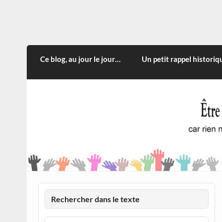
Skip
to
content
CITOYEN D'ILLE-ET-VILA
Rien n'oblige à adopter ce qui n'est qu'une
Ce blog, au jour le jour…
Un petit rappel historiq
Rechercher dans le texte