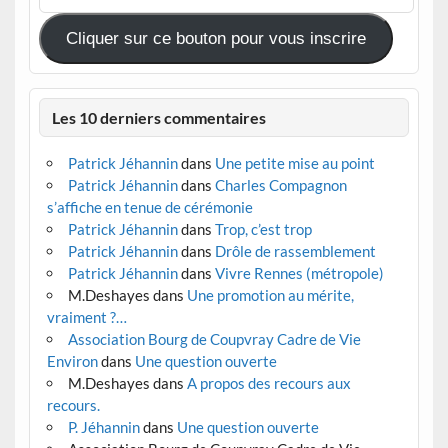
mail
Cliquer sur ce bouton pour vous inscrire
Les 10 derniers commentaires
Patrick Jéhannin
dans
Une petite mise au point
Patrick Jéhannin
dans
Charles Compagnon
s’affiche en tenue de cérémonie
Patrick Jéhannin
dans
Trop, c’est trop
Patrick Jéhannin
dans
Drôle de rassemblement
Patrick Jéhannin
dans
Vivre Rennes (métropole)
M.Deshayes
dans
Une promotion au mérite,
vraiment ?…
Association Bourg de Coupvray Cadre de Vie
Environ
dans
Une question ouverte
M.Deshayes
dans
A propos des recours aux
recours.
P. Jéhannin
dans
Une question ouverte