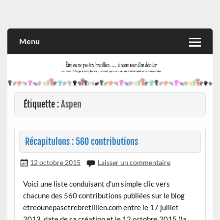
Skip
to
Rien n'oblige à adopter ce qui n'est qu'une marque industrielle
CITOYEN D'ILLE-ET-VILAINE
content
et commerciale
Menu
Étiquette :
Aspen
Récapitulons : 560 contributions
12 octobre 2015
Laisser un commentaire
Voici une liste conduisant d’un simple clic vers
chacune des 560 contributions publiées sur le blog
etreounepasetrebretillien.com entre le 17 juillet
2013, date de sa création et le 12 octobre 2015 (la