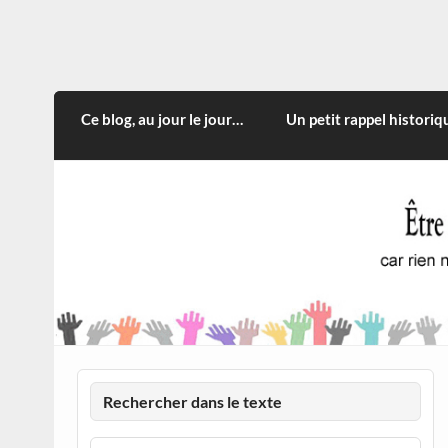
Skip
to
content
CITOYEN D'ILLE-ET-VILA
Rien n'oblige à adopter ce qui n'est qu'une
Ce blog, au jour le jour…
Un petit rappel historiq
Rechercher dans le texte