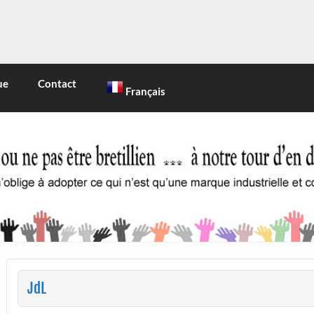
INE
 marque industrielle et commerciale
ue
Contact
Français
JdL