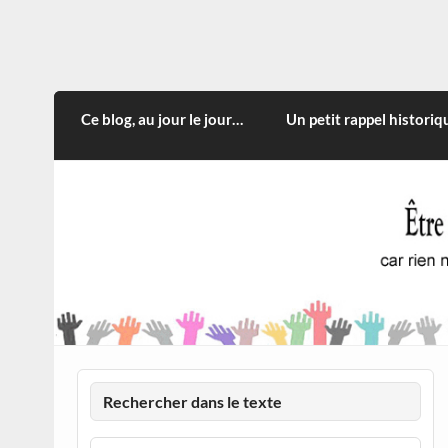
Skip
to
content
CITOYEN D'ILLE-ET-VILA
Rien n'oblige à adopter ce qui n'est qu'une
Ce blog, au jour le jour…
Un petit rappel historiq
Rechercher dans le texte