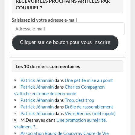
RECEVOIR LES PROCHAINS ARTICLES PAR
COURRIEL ?
Saisissez ici votre adresse e-mail
Adresse
e-
mail
Cliquer sur ce bouton pour vous inscrire
Les 10 derniers commentaires
Patrick Jéhannin
dans
Une petite mise au point
Patrick Jéhannin
dans
Charles Compagnon
s’affiche en tenue de cérémonie
Patrick Jéhannin
dans
Trop, c’est trop
Patrick Jéhannin
dans
Drôle de rassemblement
Patrick Jéhannin
dans
Vivre Rennes (métropole)
M.Deshayes
dans
Une promotion au mérite,
vraiment ?…
Association Bourg de Coupvray Cadre de Vie