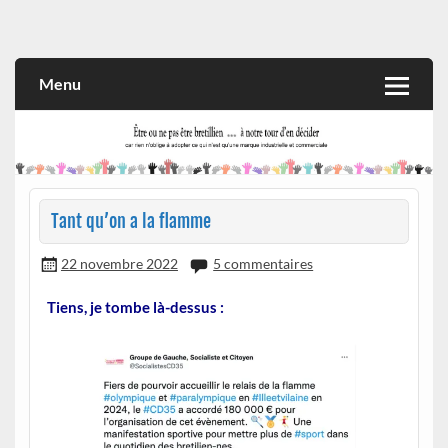
Skip
to
Rien n'oblige à adopter ce qui n'est qu'une marque industrielle
CITOYEN D'ILLE-ET-VILAINE
content
et commerciale
Menu
Tant qu’on a la flamme
22 novembre 2022
5 commentaires
Tiens, je tombe là-dessus :