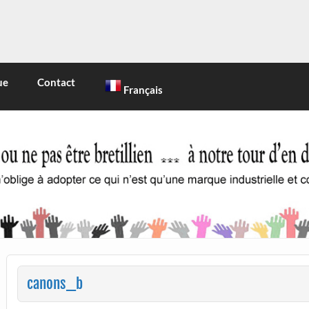
INE
 marque industrielle et commerciale
ue
Contact
Français
canons_b