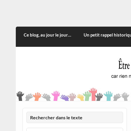
Skip
to
content
CITOYEN D'ILLE-ET-VILA
Rien n'oblige à adopter ce qui n'est qu'une
Ce blog, au jour le jour…
Un petit rappel historiq
Rechercher dans le texte