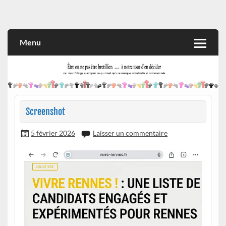
Skip
to
Rien n'oblige à adopter ce qui n'est qu'une marque industrielle
CITOYEN D'ILLE-ET-VILAINE
content
et commerciale
Menu
Screenshot
5 février 2026
Laisser un commentaire