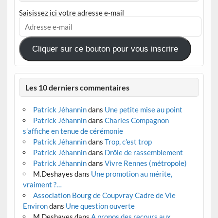
Saisissez ici votre adresse e-mail
Adresse
e-
mail
Cliquer sur ce bouton pour vous inscrire
Les 10 derniers commentaires
Patrick Jéhannin
dans
Une petite mise au point
Patrick Jéhannin
dans
Charles Compagnon
s’affiche en tenue de cérémonie
Patrick Jéhannin
dans
Trop, c’est trop
Patrick Jéhannin
dans
Drôle de rassemblement
Patrick Jéhannin
dans
Vivre Rennes (métropole)
M.Deshayes
dans
Une promotion au mérite,
vraiment ?…
Association Bourg de Coupvray Cadre de Vie
Environ
dans
Une question ouverte
M.Deshayes
dans
A propos des recours aux