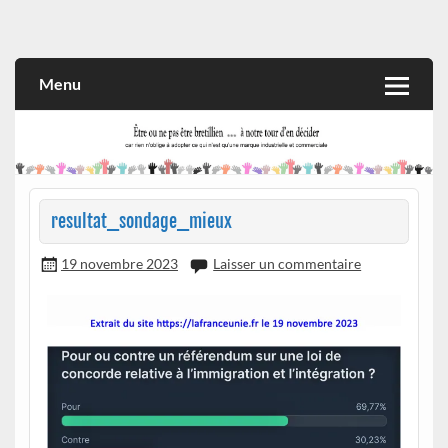
Skip
to
Rien n'oblige à adopter ce qui n'est qu'une marque industrielle
CITOYEN D'ILLE-ET-VILAINE
content
et commerciale
Menu
resultat_sondage_mieux
19 novembre 2023
Laisser un commentaire