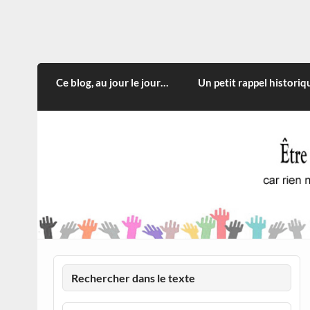
Skip
to
content
CITOYEN D'ILLE-ET-VILA
Rien n'oblige à adopter ce qui n'est qu'une
Ce blog, au jour le jour…
Un petit rappel historiq
Rechercher dans le texte