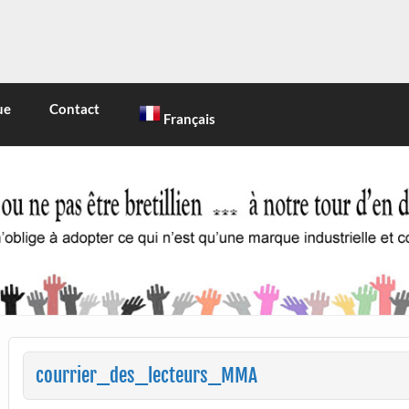
INE
 marque industrielle et commerciale
ue
Contact
Français
courrier_des_lecteurs_MMA