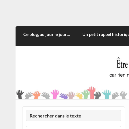
Skip
to
content
CITOYEN D'ILLE-ET-VILA
Rien n'oblige à adopter ce qui n'est qu'une
Ce blog, au jour le jour…
Un petit rappel historiq
Rechercher dans le texte