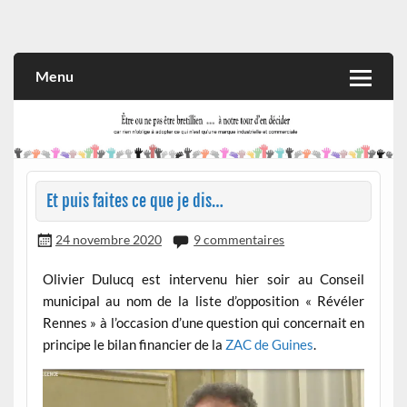
Skip
to
Rien n'oblige à adopter ce qui n'est qu'une marque industrielle
CITOYEN D'ILLE-ET-VILAINE
content
et commerciale
Menu
Et puis faites ce que je dis…
24 novembre 2020
9 commentaires
Olivier Dulucq est intervenu hier soir au Conseil
municipal au nom de la liste d’opposition « Révéler
Rennes » à l’occasion d’une question qui concernait en
principe le bilan financier de la
ZAC de Guines
.