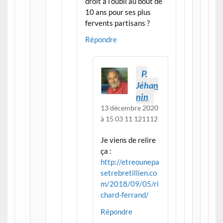
droit à l’oubli au bout de
10 ans pour ses plus
fervents partisans ?
Répondre
P.
Jéhan
nin
13 décembre 2020
à 15 03 11 121112
Je viens de relire
ça :
http://etreounepa
setrebretillien.co
m/2018/09/05/ri
chard-ferrand/
Répondre