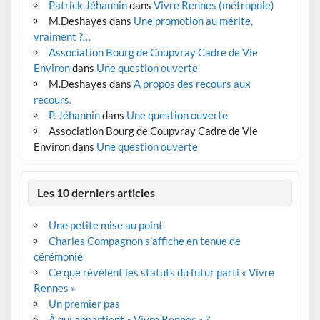
Patrick Jéhannin
dans
Vivre Rennes (métropole)
M.Deshayes
dans
Une promotion au mérite,
vraiment ?…
Association Bourg de Coupvray Cadre de Vie
Environ
dans
Une question ouverte
M.Deshayes
dans
A propos des recours aux
recours.
P. Jéhannin
dans
Une question ouverte
Association Bourg de Coupvray Cadre de Vie
Environ
dans
Une question ouverte
Les 10 derniers articles
Une petite mise au point
Charles Compagnon s’affiche en tenue de
cérémonie
Ce que révèlent les statuts du futur parti « Vivre
Rennes »
Un premier pas
À qui appartient « Vivre Rennes » ?