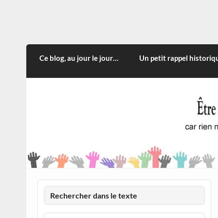
Skip
to
content
CITOYEN D'ILLE-ET-VILA
Rien n'oblige à adopter ce qui n'est qu'une
Ce blog, au jour le jour…
Un petit rappel historiq
Rechercher dans le texte