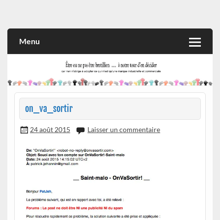
Skip
to
Rien n'oblige à adopter ce qui n'est qu'une marque industrielle
CITOYEN D'ILLE-ET-VILAINE
content
et commerciale
Menu
on_va_sortir
24 août 2015
Laisser un commentaire