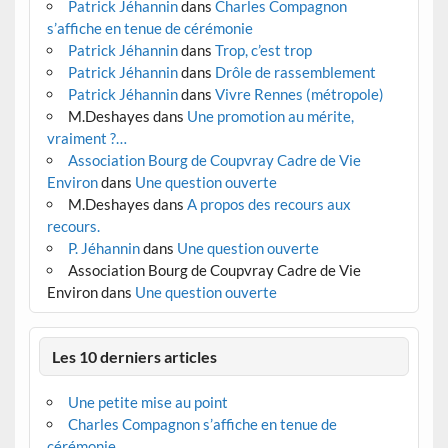
Patrick Jéhannin
dans
Charles Compagnon
s’affiche en tenue de cérémonie
Patrick Jéhannin
dans
Trop, c’est trop
Patrick Jéhannin
dans
Drôle de rassemblement
Patrick Jéhannin
dans
Vivre Rennes (métropole)
M.Deshayes
dans
Une promotion au mérite,
vraiment ?…
Association Bourg de Coupvray Cadre de Vie
Environ
dans
Une question ouverte
M.Deshayes
dans
A propos des recours aux
recours.
P. Jéhannin
dans
Une question ouverte
Association Bourg de Coupvray Cadre de Vie
Environ
dans
Une question ouverte
Les 10 derniers articles
Une petite mise au point
Charles Compagnon s’affiche en tenue de
cérémonie