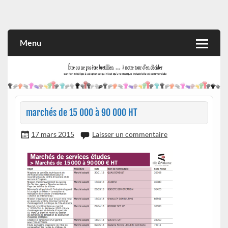
Skip
to
Rien n'oblige à adopter ce qui n'est qu'une marque industrielle
CITOYEN D'ILLE-ET-VILAINE
content
et commerciale
Menu
marchés de 15 000 à 90 000 HT
17 mars 2015
Laisser un commentaire