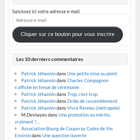
Saisissez ici votre adresse e-mail
Adresse
e-
mail
Cliquer sur ce bouton pour vous inscrire
Les 10 derniers commentaires
Patrick Jéhannin
dans
Une petite mise au point
Patrick Jéhannin
dans
Charles Compagnon
s’affiche en tenue de cérémonie
Patrick Jéhannin
dans
Trop, c’est trop
Patrick Jéhannin
dans
Drôle de rassemblement
Patrick Jéhannin
dans
Vivre Rennes (métropole)
M.Deshayes
dans
Une promotion au mérite,
vraiment ?…
Association Bourg de Coupvray Cadre de Vie
Environ
dans
Une question ouverte