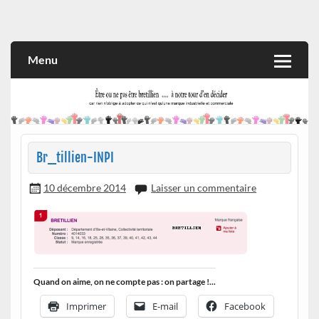
Skip
to
Rien n'oblige à adopter ce qui n'est qu'une marque industrielle
CITOYEN D'ILLE-ET-VILAINE
content
et commerciale
Menu
Br_tillien-INPI
10 décembre 2014
Laisser un commentaire
Quand on aime, on ne compte pas : on partage !...
Imprimer
E-mail
Facebook