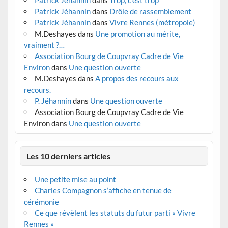
Patrick Jéhannin
dans
Trop, c’est trop
Patrick Jéhannin
dans
Drôle de rassemblement
Patrick Jéhannin
dans
Vivre Rennes (métropole)
M.Deshayes
dans
Une promotion au mérite,
vraiment ?…
Association Bourg de Coupvray Cadre de Vie
Environ
dans
Une question ouverte
M.Deshayes
dans
A propos des recours aux
recours.
P. Jéhannin
dans
Une question ouverte
Association Bourg de Coupvray Cadre de Vie
Environ
dans
Une question ouverte
Les 10 derniers articles
Une petite mise au point
Charles Compagnon s’affiche en tenue de
cérémonie
Ce que révèlent les statuts du futur parti « Vivre
Rennes »