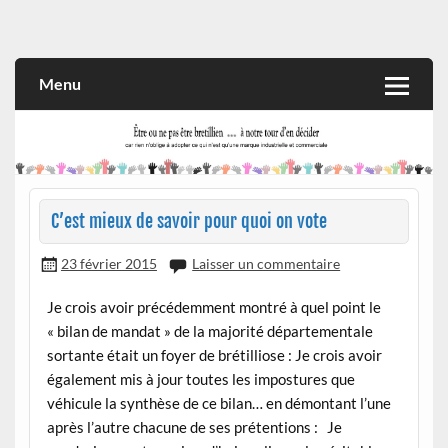
Skip
to
Rien n'oblige à adopter ce qui n'est qu'une marque industrielle
CITOYEN D'ILLE-ET-VILAINE
content
et commerciale
Menu
C’est mieux de savoir pour quoi on vote
23 février 2015
Laisser un commentaire
Je crois avoir précédemment montré à quel point le
« bilan de mandat » de la majorité départementale
sortante était un foyer de brétilliose : Je crois avoir
également mis à jour toutes les impostures que
véhicule la synthèse de ce bilan… en démontant l’une
après l’autre chacune de ses prétentions : Je