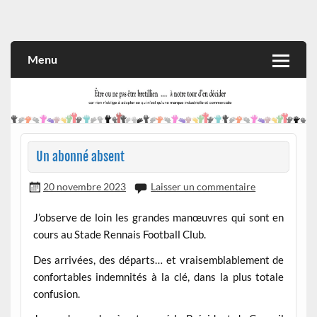
Skip
to
Rien n'oblige à adopter ce qui n'est qu'une marque industrielle
CITOYEN D'ILLE-ET-VILAINE
content
et commerciale
Menu
Un abonné absent
20 novembre 2023
Laisser un commentaire
J’observe de loin les grandes manœuvres qui sont en
cours au Stade Rennais Football Club.
Des arrivées, des départs… et vraisemblablement de
confortables indemnités à la clé, dans la plus totale
confusion.