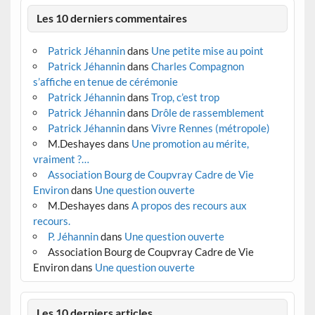
Les 10 derniers commentaires
Patrick Jéhannin
dans
Une petite mise au point
Patrick Jéhannin
dans
Charles Compagnon
s’affiche en tenue de cérémonie
Patrick Jéhannin
dans
Trop, c’est trop
Patrick Jéhannin
dans
Drôle de rassemblement
Patrick Jéhannin
dans
Vivre Rennes (métropole)
M.Deshayes
dans
Une promotion au mérite,
vraiment ?…
Association Bourg de Coupvray Cadre de Vie
Environ
dans
Une question ouverte
M.Deshayes
dans
A propos des recours aux
recours.
P. Jéhannin
dans
Une question ouverte
Association Bourg de Coupvray Cadre de Vie
Environ
dans
Une question ouverte
Les 10 derniers articles