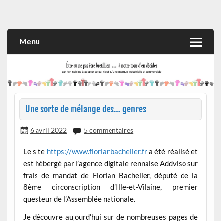
Skip
to
Rien n'oblige à adopter ce qui n'est qu'une marque industrielle
CITOYEN D'ILLE-ET-VILAINE
content
et commerciale
Menu
Une sorte de mélange des… genres
6 avril 2022
5 commentaires
Le site
https://www.florianbachelier.fr
a été réalisé et
est hébergé par l’agence digitale rennaise Addviso sur
frais de mandat de Florian Bachelier, député de la
8ème circonscription d’Ille-et-Vilaine, premier
questeur de l’Assemblée nationale.
Je découvre aujourd’hui sur de nombreuses pages de