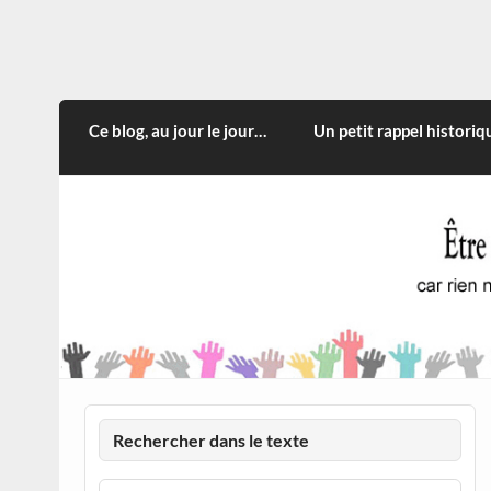
Skip
to
content
CITOYEN D'ILLE-ET-VILA
Rien n'oblige à adopter ce qui n'est qu'une
Ce blog, au jour le jour…
Un petit rappel historiq
Rechercher dans le texte