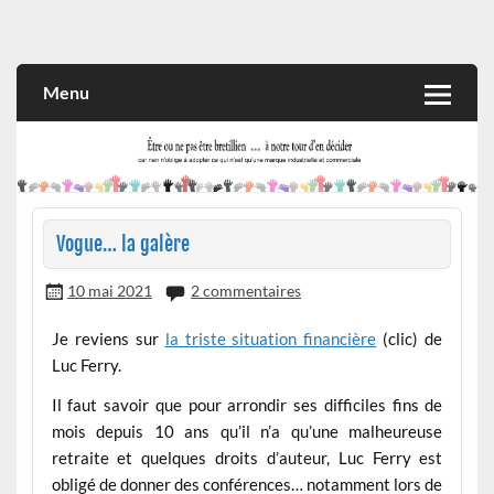
Skip
to
Rien n'oblige à adopter ce qui n'est qu'une marque industrielle
CITOYEN D'ILLE-ET-VILAINE
content
et commerciale
Menu
Vogue… la galère
10 mai 2021
2 commentaires
Je reviens sur
la triste situation financière
(clic) de
Luc Ferry.
Il faut savoir que pour arrondir ses difficiles fins de
mois depuis 10 ans qu’il n’a qu’une malheureuse
retraite et quelques droits d’auteur, Luc Ferry est
obligé de donner des conférences… notamment lors de