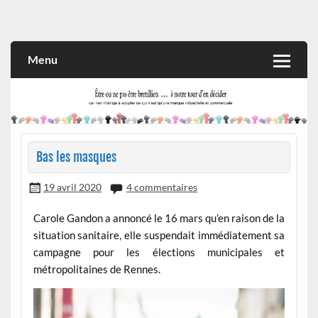
Skip
to
Rien n'oblige à adopter ce qui n'est qu'une marque industrielle
CITOYEN D'ILLE-ET-VILAINE
content
et commerciale
Menu
Bas les masques
19 avril 2020
4 commentaires
Carole Gandon a annoncé le 16 mars qu’en raison de la
situation sanitaire, elle suspendait immédiatement sa
campagne pour les élections municipales et
métropolitaines de Rennes.