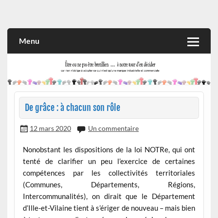
Skip
to
Rien n'oblige à adopter ce qui n'est qu'une marque industrielle
CITOYEN D'ILLE-ET-VILAINE
content
et commerciale
Menu
De grâce : à chacun son rôle
12 mars 2020
Un commentaire
Nonobstant les dispositions de la loi NOTRe, qui ont
tenté de clarifier un peu l’exercice de certaines
compétences par les collectivités territoriales
(Communes, Départements, Régions,
Intercommunalités), on dirait que le Département
d’Ille-et-Vilaine tient à s’ériger de nouveau – mais bien