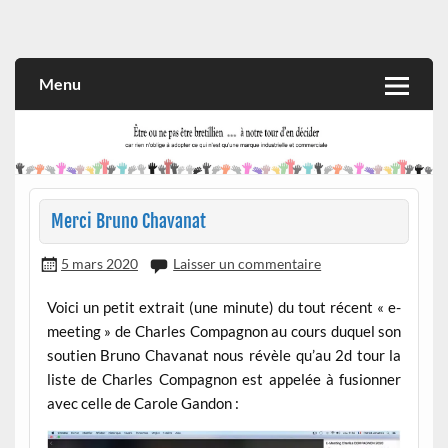
Skip
to
Rien n'oblige à adopter ce qui n'est qu'une marque industrielle
CITOYEN D'ILLE-ET-VILAINE
content
et commerciale
Menu
Merci Bruno Chavanat
5 mars 2020
Laisser un commentaire
Voici un petit extrait (une minute) du tout récent « e-
meeting » de Charles Compagnon au cours duquel son
soutien Bruno Chavanat nous révèle qu’au 2d tour la
liste de Charles Compagnon est appelée à fusionner
avec celle de Carole Gandon :