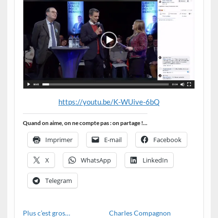
https://youtu.be/K-WUive-6bQ
Quand on aime, on ne compte pas : on partage !...
Imprimer
E-mail
Facebook
X
WhatsApp
LinkedIn
Telegram
Plus c’est gros…
Charles Compagnon