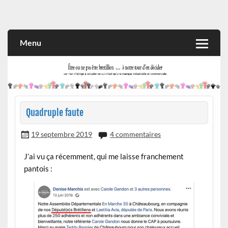
Skip
to
Rien n'oblige à adopter ce qui n'est qu'une marque industrielle
CITOYEN D'ILLE-ET-VILAINE
content
et commerciale
Menu
Quadruple faute
19 septembre 2019
4 commentaires
J’ai vu ça récemment, qui me laisse franchement
pantois :