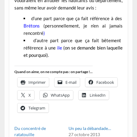
voudraient en affubler les habitants du département,
sans même leur avoir demandé leur avis :
d’une part parce que ça fait référence à des
Brétons
(personnellement, je n’en ai jamais
rencontré
)
d’autre part parce que ça fait bêtement
référence à une
ile
(on se demande bien laquelle
et pourquoi)
.
Quand on aime, on ne compte pas : on partage !...
Imprimer
E-mail
Facebook
X
WhatsApp
LinkedIn
Telegram
Du concentré de
Un peu la débandade…
ratatouille
27 octobre 2013