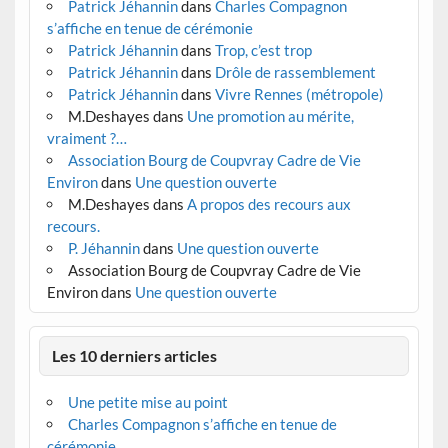
Patrick Jéhannin
dans
Charles Compagnon
s’affiche en tenue de cérémonie
Patrick Jéhannin
dans
Trop, c’est trop
Patrick Jéhannin
dans
Drôle de rassemblement
Patrick Jéhannin
dans
Vivre Rennes (métropole)
M.Deshayes
dans
Une promotion au mérite,
vraiment ?…
Association Bourg de Coupvray Cadre de Vie
Environ
dans
Une question ouverte
M.Deshayes
dans
A propos des recours aux
recours.
P. Jéhannin
dans
Une question ouverte
Association Bourg de Coupvray Cadre de Vie
Environ
dans
Une question ouverte
Les 10 derniers articles
Une petite mise au point
Charles Compagnon s’affiche en tenue de
cérémonie