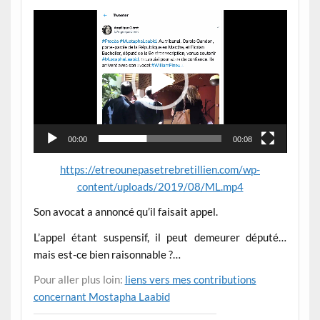
Lecteur
vidéo
00:00
00:08
https://etreounepasetrebretillien.com/wp-
content/uploads/2019/08/ML.mp4
Son avocat a annoncé qu’il faisait appel.
L’appel étant suspensif, il peut demeurer député…
mais est-ce bien raisonnable ?…
Pour aller plus loin:
liens vers mes contributions
concernant Mostapha Laabid