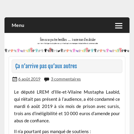
Skip
to
Rien n'oblige à adopter ce qui n'est qu'une marque industrielle
CITOYEN D'ILLE-ET-VILAINE
content
et commerciale
Menu
Ça n’arrive pas qu’aux autres
6 août 2019
3 commentaires
Le député LREM d’Ille-et-Vilaine Mustapha Laabid,
qui n’était pas présent à l’audience, a été condamné ce
mardi 6 août 2019 à six mois de prison avec sursis,
trois ans d’inéligibilité et 10 000 euros d’amende pour
abus de confiance.
Il n’a pourtant pas manqué de soutiens :