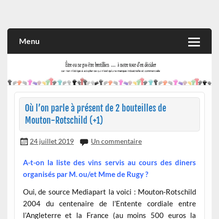
Skip
to
Rien n'oblige à adopter ce qui n'est qu'une marque industrielle
CITOYEN D'ILLE-ET-VILAINE
content
et commerciale
Menu
Où l’on parle à présent de 2 bouteilles de
Mouton-Rotschild (+1)
24 juillet 2019
Un commentaire
A-t-on la liste des vins servis au cours des diners
organisés par M. ou/et Mme de Rugy ?
Oui, de source Mediapart la voici : Mouton-Rotschild
2004 du centenaire de l’Entente cordiale entre
l’Angleterre et la France (au moins 500 euros la