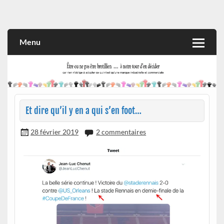
Skip
to
Rien n'oblige à adopter ce qui n'est qu'une marque industrielle
CITOYEN D'ILLE-ET-VILAINE
content
et commerciale
Menu
Et dire qu’il y en a qui s’en foot…
28 février 2019
2 commentaires