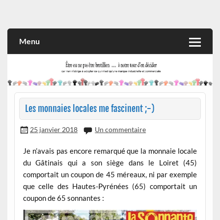
Skip
to
Rien n'oblige à adopter ce qui n'est qu'une marque industrielle
CITOYEN D'ILLE-ET-VILAINE
content
et commerciale
Menu
Les monnaies locales me fascinent ;-)
25 janvier 2018
Un commentaire
Je n’avais pas encore remarqué que la monnaie locale
du Gâtinais qui a son siège dans le Loiret (45)
comportait un coupon de 45 méreaux, ni par exemple
que celle des Hautes-Pyrénées (65) comportait un
coupon de 65 sonnantes :