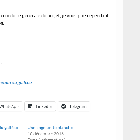
a conduite générale du projet, je vous prie cependant
on.
e
uation du galléco
WhatsApp
LinkedIn
Telegram
du galléco
Une page toute blanche
10 décembre 2016
Dans "Information"