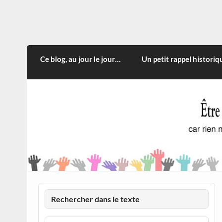
Skip
to
content
CITOYEN D'ILLE-ET-VILA
Rien n'oblige à adopter ce qui n'est qu'une
Ce blog, au jour le jour…
Un petit rappel historiq
Rechercher dans le texte