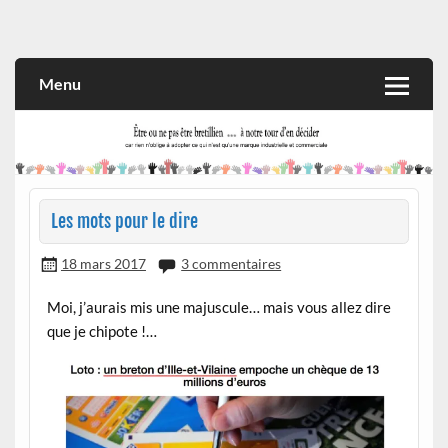
Skip
to
Rien n'oblige à adopter ce qui n'est qu'une marque industrielle
CITOYEN D'ILLE-ET-VILAINE
content
et commerciale
Menu
Les mots pour le dire
18 mars 2017
3 commentaires
Moi, j’aurais mis une majuscule… mais vous allez dire
que je chipote !…