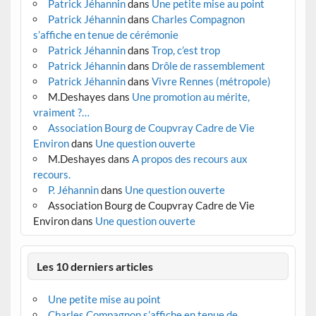
Patrick Jéhannin
dans
Une petite mise au point
Patrick Jéhannin
dans
Charles Compagnon
s’affiche en tenue de cérémonie
Patrick Jéhannin
dans
Trop, c’est trop
Patrick Jéhannin
dans
Drôle de rassemblement
Patrick Jéhannin
dans
Vivre Rennes (métropole)
M.Deshayes
dans
Une promotion au mérite,
vraiment ?…
Association Bourg de Coupvray Cadre de Vie
Environ
dans
Une question ouverte
M.Deshayes
dans
A propos des recours aux
recours.
P. Jéhannin
dans
Une question ouverte
Association Bourg de Coupvray Cadre de Vie
Environ
dans
Une question ouverte
Les 10 derniers articles
Une petite mise au point
Charles Compagnon s’affiche en tenue de