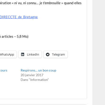
piration «
ni vu, ni connu… je t’embrouille
» quand elles
a_DIRECCTE_de_Bretagne
 articles – 5,8 Mo)
WhatsApp
LinkedIn
Telegram
 cours
Respirons… un bon coup
20 janvier 2017
Dans "Information"