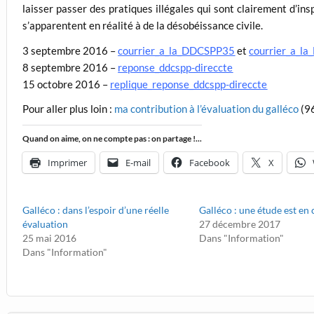
laisser passer des pratiques illégales qui sont clairement d’ins
s’apparentent en réalité à de la désobéissance civile.
3 septembre 2016 –
courrier_a_la_DDCSPP35
et
courrier_a_l
8 septembre 2016 –
reponse_ddcspp-direccte
15 octobre 2016 –
replique_reponse_ddcspp-direccte
Pour aller plus loin :
ma contribution à l’évaluation du galléco
(96
Quand on aime, on ne compte pas : on partage !...
Imprimer
E-mail
Facebook
X
Galléco : dans l’espoir d’une réelle
Galléco : une étude est en
évaluation
27 décembre 2017
25 mai 2016
Dans "Information"
Dans "Information"