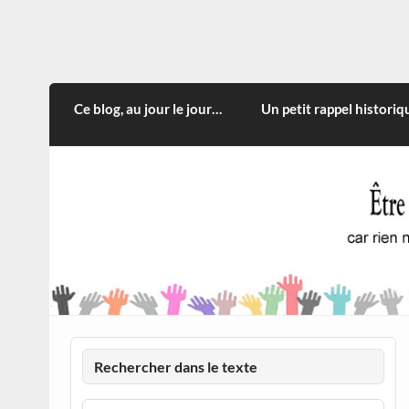
Skip
to
content
CITOYEN D'ILLE-ET-VILA
Rien n'oblige à adopter ce qui n'est qu'une
Ce blog, au jour le jour…
Un petit rappel historiq
Rechercher dans le texte