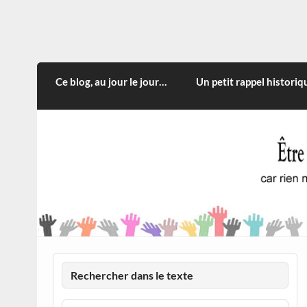
Skip
to
content
CITOYEN D'ILLE-ET-VILA
Rien n'oblige à adopter ce qui n'est qu'une
Ce blog, au jour le jour…
Un petit rappel historiq
Rechercher dans le texte