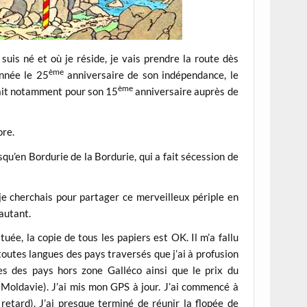
 suis né et où je réside, je vais prendre la route dès
ème
année le 25
anniversaire de son indépendance, le
ème
ait notamment pour son 15
anniversaire auprès de
ore.
usqu’en Bordurie de la Bordurie, qui a fait sécession de
 je cherchais pour partager ce merveilleux périple en
 autant.
uée, la copie de tous les papiers est OK. Il m’a fallu
n toutes langues des pays traversés que j’ai à profusion
es des pays hors zone Galléco ainsi que le prix du
 Moldavie). J’ai mis mon GPS à jour. J’ai commencé à
retard). J’ai presque terminé de réunir la flopée de