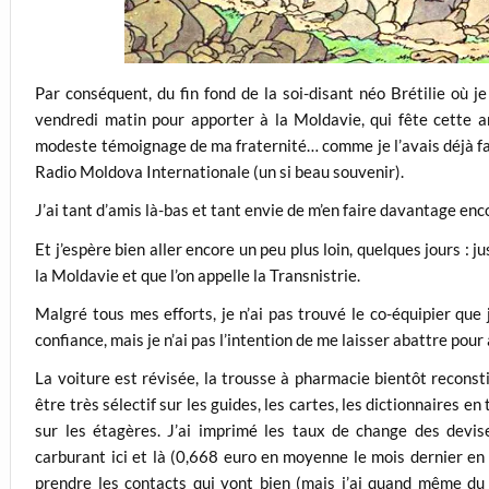
Par conséquent, du fin fond de la soi-disant néo Brétilie où je
vendredi matin pour apporter à la Moldavie, qui fête cette 
modeste témoignage de ma fraternité… comme je l’avais déjà f
Radio Moldova Internationale (un si beau souvenir).
J’ai tant d’amis là-bas et tant envie de m’en faire davantage enc
Et j’espère bien aller encore un peu plus loin, quelques jours : j
la Moldavie et que l’on appelle la Transnistrie.
Malgré tous mes efforts, je n’ai pas trouvé le co-équipier que
confiance, mais je n’ai pas l’intention de me laisser abattre pour
La voiture est révisée, la trousse à pharmacie bientôt reconstit
être très sélectif sur les guides, les cartes, les dictionnaires e
sur les étagères. J’ai imprimé les taux de change des devis
carburant ici et là (0,668 euro en moyenne le mois dernier en
prendre les contacts qui vont bien (mais j’ai quand même du 