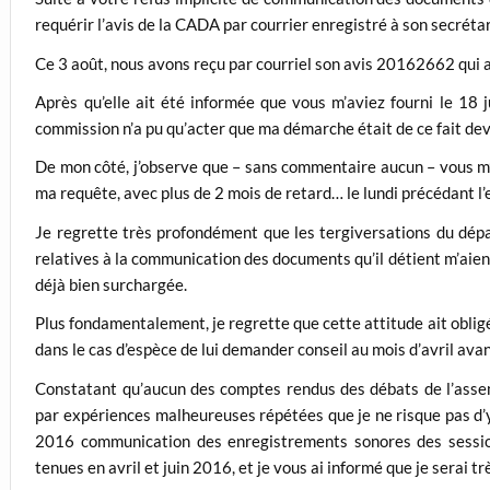
requérir l’avis de la CADA par courrier enregistré à son secréta
Ce 3 août, nous avons reçu par courriel son avis 20162662 qui a 
Après qu’elle ait été informée que vous m’aviez fourni le 18 j
commission n’a pu qu’acter que ma démarche était de ce fait dev
De mon côté, j’observe que – sans commentaire aucun – vous m
ma requête, avec plus de 2 mois de retard… le lundi précédant l
Je regrette très profondément que les tergiversations du dépar
relatives à la communication des documents qu’il détient m’aien
déjà bien surchargée.
Plus fondamentalement, je regrette que cette attitude ait obligé 
dans le cas d’espèce de lui demander conseil au mois d’avril ava
Constatant qu’aucun des comptes rendus des débats de l’asse
par expériences malheureuses répétées que je ne risque pas d’y 
2016 communication des enregistrements sonores des sessio
tenues en avril et juin 2016, et je vous ai informé que je serai t