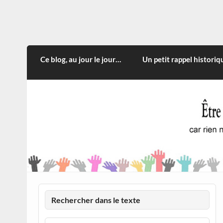
Skip
to
content
CITOYEN D'ILLE-ET-VILA
Rien n'oblige à adopter ce qui n'est qu'une
Ce blog, au jour le jour…
Un petit rappel historiq
Rechercher dans le texte