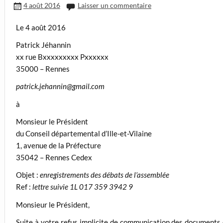
4 août 2016
Laisser un commentaire
Le 4 août 2016
Patrick Jéhannin
xx rue Bxxxxxxxxx Pxxxxxx
35000 – Rennes
patrick.jehannin@gmail.com
à
Monsieur le Président
du Conseil départemental d’Ille-et-Vilaine
1, avenue de la Préfecture
35042 – Rennes Cedex
Objet :
enregistrements des débats de l’assemblée
Ref :
lettre suivie 1L 017 359 3942 9
Monsieur le Président,
Suite à votre refus implicite de communication des documents que 